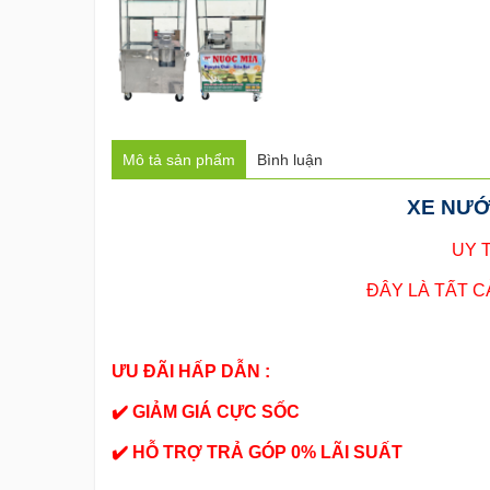
Mô tả sản phẩm
Bình luận
XE NƯỚ
UY 
ĐÂY LÀ TẤT 
ƯU ĐÃI HẤP DẪN :
✔️ GIẢM GIÁ CỰC SỐC
✔️ HỖ TRỢ TRẢ GÓP 0% LÃI SUẤT