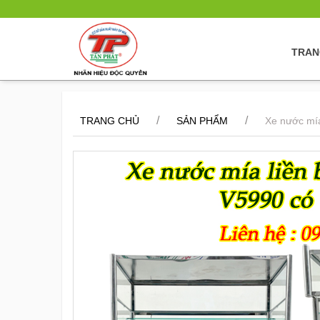
TRAN
/
/
TRANG CHỦ
SẢN PHẨM
Xe nước mí