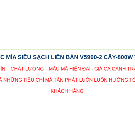
C MÍA SIÊU SẠCH LIỀN BÀN V5990-2 CÂY-800W 
TÍN – CHẤT LƯỢNG – MẪU MÃ HIỆN ĐẠI - GIÁ CẢ CẠNH T
CẢ NHỮNG TIÊU CHÍ MÀ TẤN PHÁT LUÔN LUÔN HƯỚNG TỚ
KHÁCH HÀNG