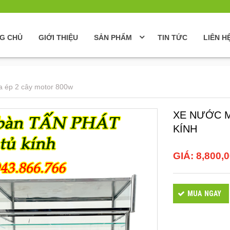
G CHỦ
GIỚI THIỆU
SẢN PHẨM
TIN TỨC
LIÊN H
a ép 2 cây motor 800w
XE NƯỚC M
KÍNH
GIÁ:
8,800,
MUA NGAY