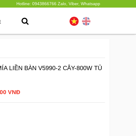
Hotline: 0943866766 Zalo, Viber, Whatsapp
Ệ
ÍA LIỀN BÀN V5990-2 CÂY-800W TỦ
000 VNĐ