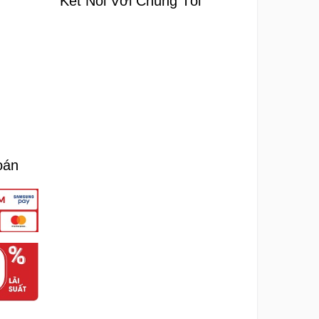
Kết Nối Với Chúng Tôi
oán