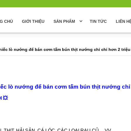
G CHỦ
GIỚI THIỆU
SẢN PHẨM
TIN TỨC
LIÊN H
hiếc lò nướng để bán cơm tấm bún thịt nướng chỉ chỉ hơn 2 triệu
ếc lò nướng để bán cơm tấm bún thịt nướng chỉ 
I
💥
ỊT, HẢI SẢN, CÁ LÓC, CÁC LOẠI RAU CỦ,....VV