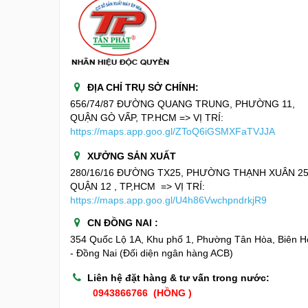
ĐỊA CHỈ TRỤ SỞ CHÍNH:
656/74/87 ĐƯỜNG QUANG TRUNG, PHƯỜNG 11,
QUẬN GÒ VẤP, TP.HCM => VỊ TRÍ:
https://maps.app.goo.gl/ZToQ6iGSMXFaTVJJA
XƯỞNG SẢN XUẤT
280/16/16 ĐƯỜNG TX25, PHƯỜNG THẠNH XUÂN 25
QUẬN 12 , TP,HCM
=> VỊ TRÍ:
https://maps.app.goo.gl/U4h86VwchpndrkjR9
CN ĐỒNG NAI :
354 Quốc Lộ 1A, Khu phố 1, Phường Tân Hòa, Biên H
- Đồng Nai (Đối diện ngân hàng ACB)
Liên hệ đặt hàng & tư vấn trong nước:
0943866766 (HỒNG )