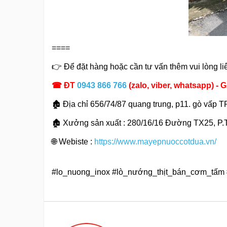
====
👉
Để đặt hàng hoặc cần tư vấn thêm vui lòng li
☎
ĐT
0943 866 766
(zalo, viber, whatsapp) 
🏚
Địa chỉ 656/74/87 quang trung, p11. gò vấp 
🏚
Xưởng sản xuất : 280/16/16 Đường TX25, P
🌐
Webiste :
https://www.mayepnuoccotdua.vn/
#lo_nuong_inox #lò_nướng_thịt_bán_cơm_tấ