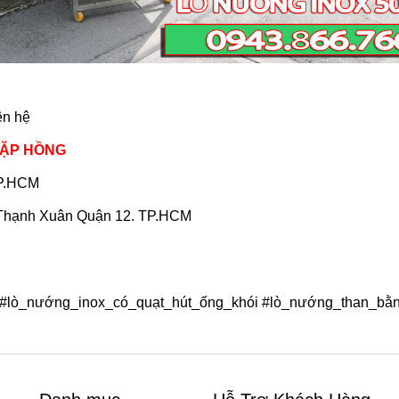
ên hệ
- GẶP HỒNG
TP.HCM
.Thạnh Xuân Quận 12. TP.HCM
m #lò_nướng_inox_có_quạt_hút_ống_khói #lò_nướng_than_