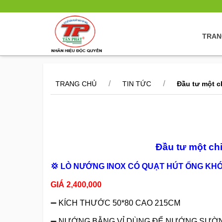
TRAN
/
/
TRANG CHỦ
TIN TỨC
Đầu tư một c
Đầu tư một chi
💢
LÒ NƯỚNG INOX CÓ QUẠT HÚT ỐNG KHÓ
GIÁ 2,400,000
➖
KÍCH THƯỚC 50*80 CAO 215CM
➖
NƯỚNG BẰNG VỈ DÙNG ĐỂ NƯỚNG SƯỜN, TH