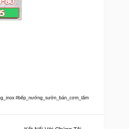
bằng_inox #bếp_nướng_sườn_bán_cơm_tấm