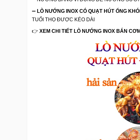
➖
LÒ NƯỚNG INOX CÓ QUẠT HÚT ỐNG KHÓ
TUỔI THỌ ĐƯỢC KÉO DÀI
👉
XEM CHI TIẾT LÒ NƯỚNG INOX BÁN CƠM