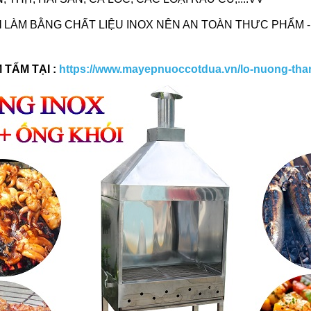
I
LÀM BẰNG CHẤT LIỆU INOX NÊN AN TOÀN THƯC PHẨM 
 TẤM TẠI :
https://www.mayepnuoccotdua.vn/lo-nuong-than