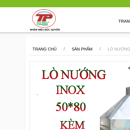
TRAN
/
/
TRANG CHỦ
SẢN PHẨM
LÒ NƯỚNG