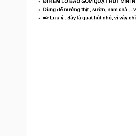
ĐI KÈM LÒ BAO GỒM QUẠT HÚT MINI 
Dùng để nướng thịt , sườn, nem chả ,...
=> Lưu ý : đây là quạt hút nhỏ, vì vậy 