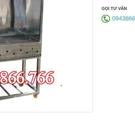
GỌI TƯ VẤN
094386