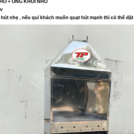
NHỎ + ỐNG KHÓI NHỎ
vv
chỉ hút nhẹ , nếu quí khách muốn quạt hút mạnh thì có thể 