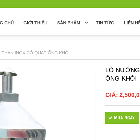
G CHỦ
GIỚI THIỆU
SẢN PHẨM
TIN TỨC
LIÊN H
 THAN INOX CÓ QUẠT ỐNG KHÓI
LÒ NƯỚNG 
ỐNG KHÓI
GIÁ:
2,500,
MUA NGAY