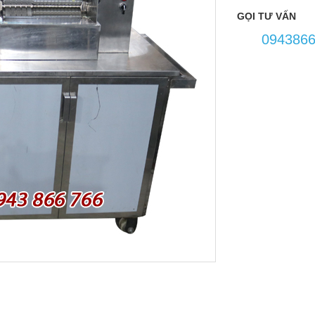
GỌI TƯ VẤN
094386