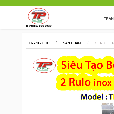
TRAN
/
/
TRANG CHỦ
SẢN PHẨM
XE NƯỚC M