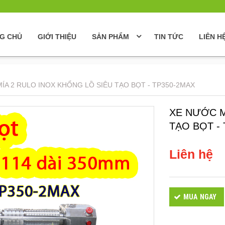
G CHỦ
GIỚI THIỆU
SẢN PHẨM
TIN TỨC
LIÊN H
ÍA 2 RULO INOX KHỔNG LỒ SIÊU TẠO BỌT - TP350-2MAX
XE NƯỚC M
TẠO BỌT -
Liên hệ
MUA NGAY