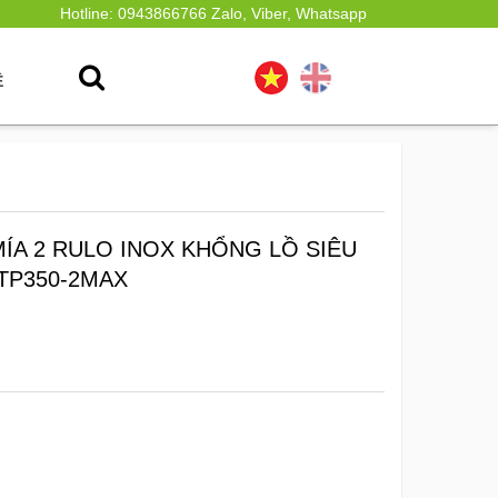
Hotline: 0943866766 Zalo, Viber, Whatsapp
Ệ
ÍA 2 RULO INOX KHỔNG LỒ SIÊU
 TP350-2MAX