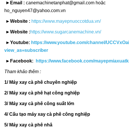
►
Email :
canemachinetanphat@gmail.com hoặc
ho_nguyen47@yahoo.com.vn
►Website :
https://www.mayepnuoccotdua.vn/
►Website :
https://www.sugarcanemachine.vn/
►Youtube:
https://www.youtube.com/channel/UCCVxO
view_as=subscriber
►Facebook:
https://www.facebook.com/mayepmiaxuatk
Tham khảo thêm :
1/ Máy xay cà phê chuyên nghiệp
2/ Máy xay cà phê hạt công nghiệp
3/ Máy xay cà phê công suất lớn
4/ Cấu tạo máy xay cà phê công nghiệp
5/ Máy xay cà phê nhâ