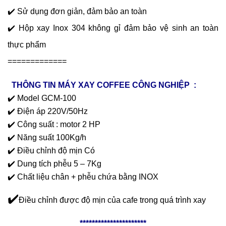
✔️ Sử dụng đơn giản, đảm bảo an toàn
✔️ Hộp xay Inox 304 không gỉ đảm bảo vệ sinh an toàn
thực phẩm
=============
THÔNG TIN MÁY XAY COFFEE CÔNG NGHIỆP :
✔️ Model GCM-100
✔️ Điện áp 220V/50Hz
✔️ Công suất : motor 2 HP
✔️ Năng suất 100Kg/h
✔️ Điều chỉnh độ mịn Có
✔️ Dung tích phễu 5 – 7Kg
✔️ Chất liệu chân + phễu chứa bằng INOX
✔️
Điều chỉnh được độ mịn của cafe trong quá trình xay
**********************