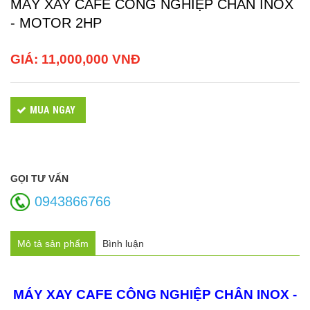
MÁY XAY CAFE CÔNG NGHIỆP CHÂN INOX
- MOTOR 2HP
GIÁ:
11,000,000 VNĐ
MUA NGAY
GỌI TƯ VẤN
0943866766
Mô tả sản phẩm
Bình luận
MÁY XAY CAFE CÔNG NGHIỆP CHÂN INOX -