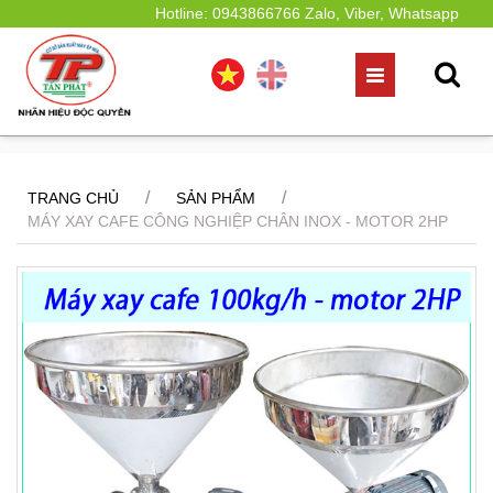
Hotline: 0943866766 Zalo, Viber, Whatsapp
/
/
TRANG CHỦ
SẢN PHẨM
MÁY XAY CAFE CÔNG NGHIỆP CHÂN INOX - MOTOR 2HP