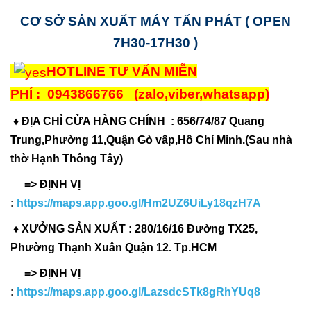
CƠ SỞ SẢN XUẤT MÁY TẤN PHÁT ( OPEN
7H30-17H30 )
HOTLINE TƯ VẤN MIỄN
PHÍ :
0943866766
(zalo,viber,whatsapp)
♦ ĐỊA CHỈ CỬA HÀNG CHÍNH : 656/74/87 Quang
Trung,Phường 11,Quận Gò vấp,Hồ Chí Minh.(Sau nhà
thờ Hạnh Thông Tây)
=> ĐỊNH VỊ
:
https://maps.app.goo.gl/Hm2UZ6UiLy18qzH7A
♦ XƯỞNG SẢN XUẤT : 280/16/16 Đường TX25,
Phường Thạnh Xuân Quận 12. Tp.HCM
=> ĐỊNH VỊ
:
https://maps.app.goo.gl/LazsdcSTk8gRhYUq8