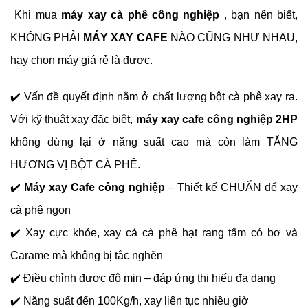
Khi mua
máy xay cà phê công nghiệp
, bạn nên biết,
KHÔNG PHẢI
MÁY XAY CAFE
NÀO CŨNG NHƯ NHAU,
hay chọn máy giá rẻ là được.
✔️ Vấn đề quyết định nằm ở chất lượng bột cà phê xay ra.
Với kỹ thuật xay đặc biệt,
máy xay cafe công nghiệp 2HP
không dừng lại ở năng suất cao mà còn làm TĂNG
HƯƠNG VỊ BỘT CÀ PHÊ.
✔️
Máy xay Cafe công nghiệp
– Thiết kế CHUẨN để xay
cà phê ngon
✔️ Xay cực khỏe, xay cả cà phê hạt rang tẩm có bơ và
Carame mà không bị tắc nghẽn
✔️ Điều chỉnh được độ mịn – đáp ứng thị hiếu đa dạng
✔️ Năng suất đến 100Kg/h, xay liên tục nhiều giờ