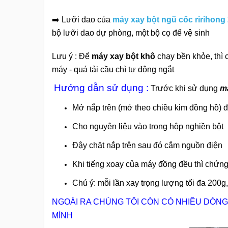
➡️ Lưỡi dao của
máy xay bột ngũ cốc ririhon
bộ lưỡi dao dự phòng, một bộ cọ để vệ sinh
Lưu ý : Để
máy xay bột khô
chạy bền khỏe, thì c
máy - quá tải cầu chì tự động ngắt
Hướng dẫn sử dụng :
Trước khi sử dụng
m
Mở nắp trên (mở theo chiều kim đồng hồ) 
Cho nguyên liệu vào trong hộp nghiền bột
Đậy chặt nắp trên sau đó cắm nguồn điện
Khi tiếng xoay của máy đồng đều thì chứng t
Chú ý: mỗi lần xay trọng lượng tối đa 200g
NGOÀI RA CHÚNG TÔI CÒN CÓ NHIỀU DÒNG
MÌNH