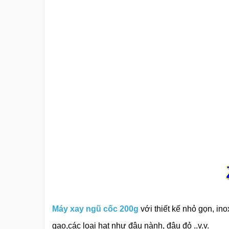
Máy xay ngũ cốc 200g
với thiết kế nhỏ gọn, in
gạo,các loại hạt như đậu nành, đậu đỏ ..v.v.