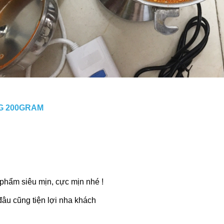
G 200GRAM
 phẩm siêu mịn, cực mịn nhé !
đâu cũng tiện lợi nha khách