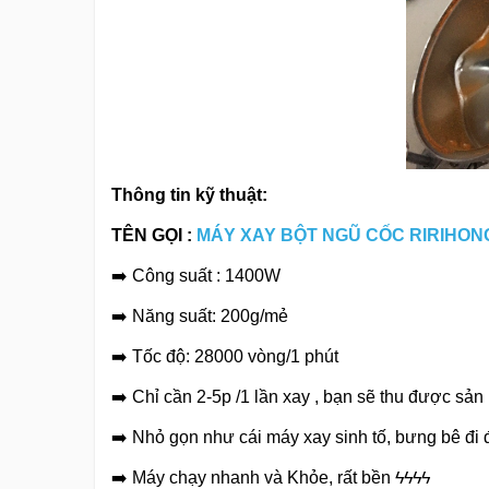
Thông tin kỹ thuật:
TÊN GỌI :
MÁY XAY BỘT NGŨ CỐC RIRIHON
➡️ Công suất : 1400W
➡️ Năng suất: 200g/mẻ
➡️ Tốc độ: 28000 vòng/1 phút
➡️ Chỉ cần 2-5p /1 lần xay , bạn sẽ thu được sản
➡️ Nhỏ gọn như cái máy xay sinh tố, bưng bê đi 
➡️ Máy chạy nhanh và Khỏe, rất bền ϟϟϟϟ