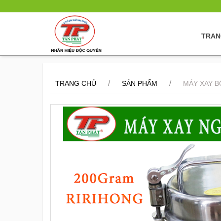
TRAN
/
/
TRANG CHỦ
SẢN PHẨM
MÁY XAY B