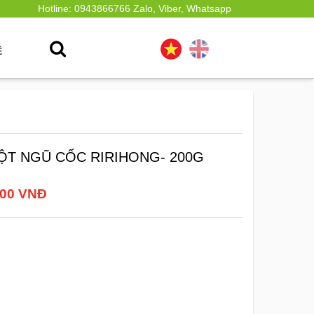
Hotline: 0943866766 Zalo, Viber, Whatsapp
Ệ
ỘT NGŨ CỐC RIRIHONG- 200G
000 VNĐ