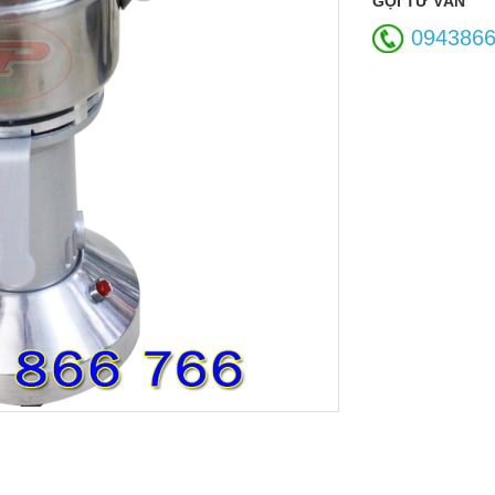
GỌI TƯ VẤN
094386