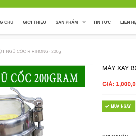
G CHỦ
GIỚI THIỆU
SẢN PHẨM
TIN TỨC
LIÊN H
ỘT NGŨ CỐC RIRIHONG- 200g
MÁY XAY B
GIÁ:
1,000,
MUA NGAY