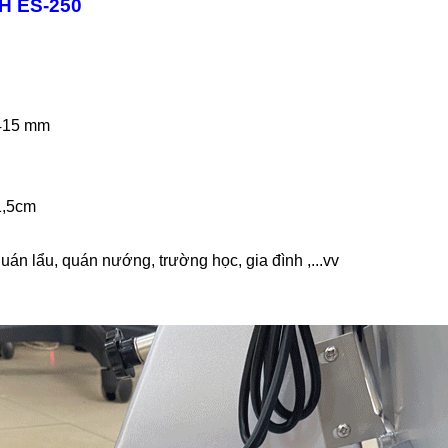
H ES-250
 415 mm
41,5cm
án lẩu, quán nướng, trường học, gia đình ,...vv