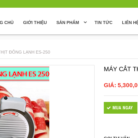
G CHỦ
GIỚI THIỆU
SẢN PHẨM
TIN TỨC
LIÊN H
THỊT ĐÔNG LẠNH ES-250
MÁY CẮT T
GIÁ:
5,300,
MUA NGAY