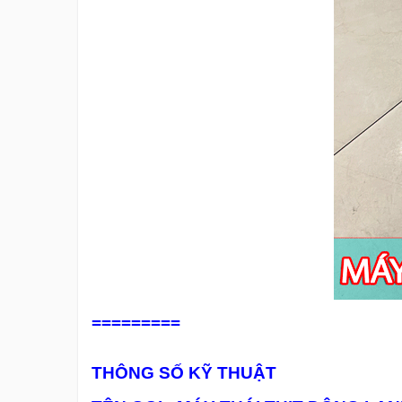
=========
THÔNG SỐ KỸ THUẬT