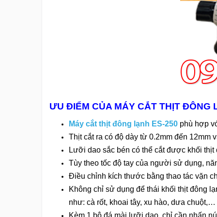
ƯU ĐIỂM CỦA MÁY CẮT THỊT ĐÔNG 
Máy cắt thịt đông lạnh ES-250
phù hợp vớ
Thịt cắt ra có độ dày từ 0.2mm đến 12mm v
Lưỡi dao sắc bén có thể cắt được khối thịt
Tùy theo tốc độ tay của người sử dụng, nă
Điều chỉnh kích thước bằng thao tác vặn c
Không chỉ sử dụng để thái khối thịt đông l
như: cà rốt, khoai tây, xu hào, dưa chuột
Kèm 1 bộ đá mài lưỡi dao, chỉ cần nhấn nú