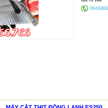
GỌI TƯ VẤN
094386
MÁY CẮT THỊT ĐÔNG LẠNH ES250