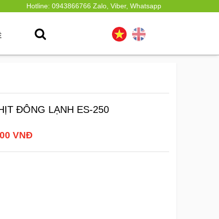
Hotline: 0943866766 Zalo, Viber, Whatsapp
Ệ
HỊT ĐÔNG LẠNH ES-250
000 VNĐ