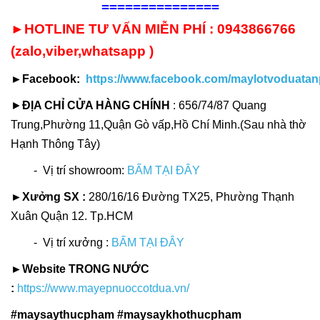
===============
►HOTLINE TƯ VẤN MIỄN PHÍ : 0943866766
(zalo,viber,whatsapp )
►Facebook:
https://www.facebook.com/maylotvoduatan
►
ĐỊA CHỈ CỬA HÀNG CHÍNH
: 656/74/87 Quang
Trung,Phường 11,Quận Gò vấp,Hồ Chí Minh.(Sau nhà thờ
Hạnh Thông Tây)
- Vị trí showroom:
BẤM TẠI ĐÂY
►Xưởng SX :
280/16/16 Đường TX25, Phường Thạnh
Xuân Quận 12. Tp.HCM
- Vị trí xưởng :
BẤM TẠI ĐÂY
►Website TRONG NƯỚC
:
https://www.mayepnuoccotdua.vn/
#maysaythucpham #maysaykhothucpham