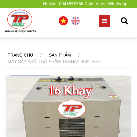
Hotline: 0943866766 Zalo, Viber, Whatsapp
/
/
TRANG CHỦ
SẢN PHẨM
MÁY SẤY KHÔ THỬ PHẨM 16 KHAY SEPTREE