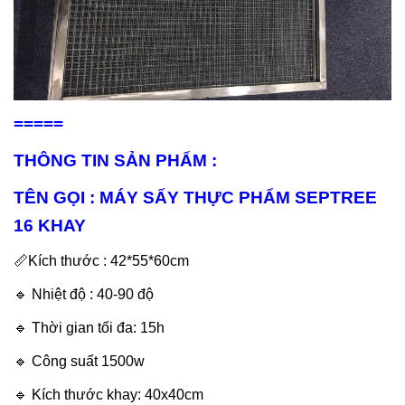
=====
THÔNG TIN SẢN PHẨM :
TÊN GỌI : MÁY SẤY THỰC PHẨM SEPTREE
16 KHAY
📏Kích thước : 42*55*60cm
🔹 Nhiệt độ : 40-90 độ
🔹 Thời gian tối đa: 15h
🔹 Công suất 1500w
🔹 Kích thước khay: 40x40cm