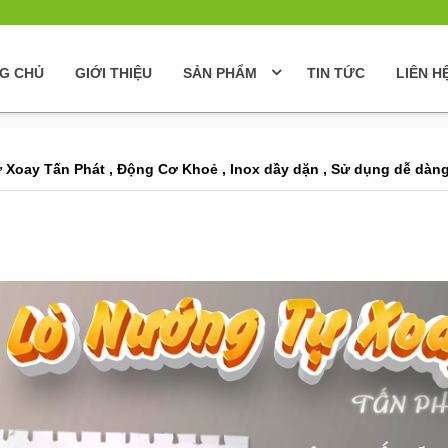
G CHỦ
GIỚI THIỆU
SẢN PHẨM
TIN TỨC
LIÊN H
Xoay Tấn Phát , Động Cơ Khoẻ , Inox dầy dặn , Sử dụng dễ dàng ,