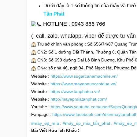
Dưới đây là 1 số thông tin của máy và hướ
Tấn Phát
HOTLINE : 0943 866 766
( call, zalo, whatapp, viber để được tư vấn 
Trụ sở chính văn phòng : Số 656/74/87 Quang Tr
CN2: Số 1 đường Đất Thánh, Phường 6, Quận Tân
CN3: Số 699 đường Đại Lộ Bình Dương, Khu Phố 6
CN4: số nhà 46, ngõ 94, Phố Ngọc Hà, Phường Đội
Website :
https://www.sugarcanemachine.vn/
Website :
https://www.mayepnuoccotdua.vn/
Website :
https://www.tanphatco.vn/
Website :
http://mayepmiatanphat.com/
Youtube :
https://www.youtube.com/user/SuperQuangt
Fanpage :
https://www.facebook.com/dienmaytanphat
#máy_ép_mía
,
#máy_ép_mía_tấn_phát
,
#máy_ép_m
Bài Viết Hữu Ích Khác :