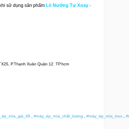
i khi sử dụng sản phẩm
Lò Nướng Tự Xoay -
 TX25, P.Thạnh Xuân Quận 12. TP.hcm
_ép_mía_giá_tốt
,
#máy_ép_mía_chất_lượng
,
#máy_ép_mía_inox
,
#