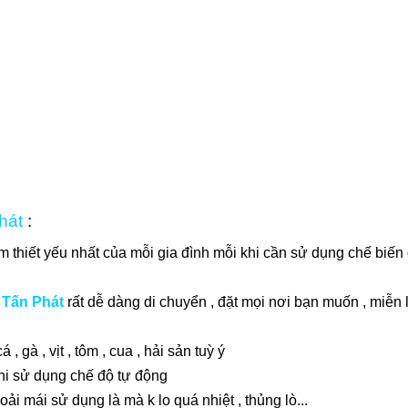
hát
:
m thiết yếu nhất của mỗi gia đình mỗi khi cần sử dụng chế biến
 Tấn Phát
rất dễ dàng di chuyển , đặt mọi nơi bạn muốn , miễn là
, gà , vịt , tôm , cua , hải sản tuỳ ý
khi sử dụng chế độ tự động
ải mái sử dụng là mà k lo quá nhiệt , thủng lò...