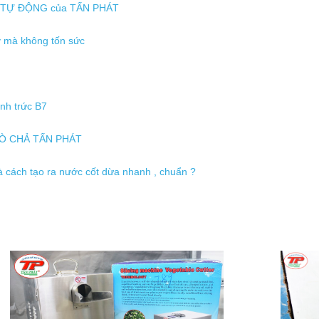
NH TỰ ĐỘNG của TẤN PHÁT
y mà không tốn sức
ánh trức B7
 GIÒ CHẢ TẤN PHÁT
à cách tạo ra nước cốt dừa nhanh , chuẩn ?