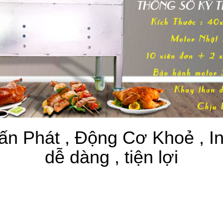
n Phát , Động Cơ Khoẻ , In
dễ dàng , tiện lợi