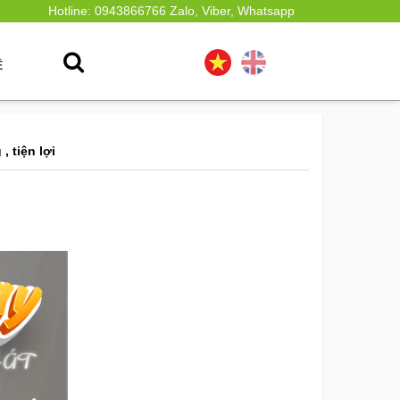
Hotline: 0943866766 Zalo, Viber, Whatsapp
Ệ
 tiện lợi