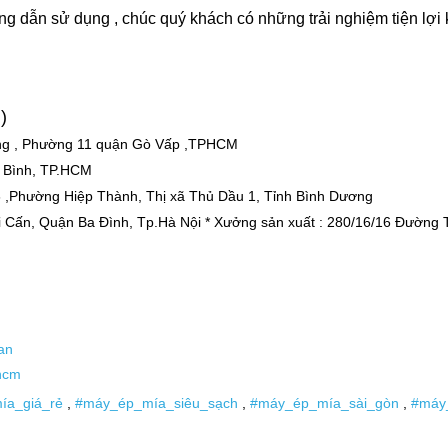
ng dẫn sử dụng , chúc quý khách có những trải nghiệm tiện lợ
)
ung , Phường 11 quận Gò Vấp ,TPHCM
 Bình, TP.HCM
 ,Phường Hiệp Thành, Thị xã Thủ Dầu 1, Tỉnh Bình Dương
 Cấn, Quận Ba Đình, Tp.Hà Nội * Xưởng sản xuất : 280/16/16 Đường
an
hcm
ía_giá_rẻ
,
#máy_ép_mía_siêu_sạch
,
#máy_ép_mía_sài_gòn
,
#máy