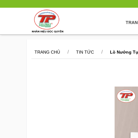
TRAN
/
/
TRANG CHỦ
TIN TỨC
Lò Nướng Tự 