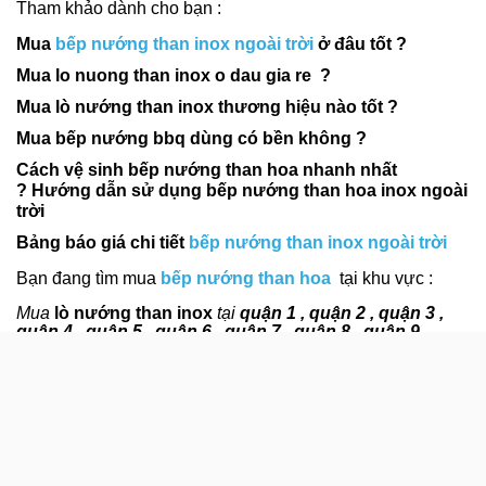
Tham khảo dành cho bạn :
Mua
bếp nướng than inox ngoài trời
ở đâu tốt ?
Mua lo nuong than inox o dau gia re ?
Mua lò nướng than inox thương hiệu nào tốt ?
Mua bếp nướng bbq dùng có bền không ?
Cách vệ sinh bếp nướng than hoa nhanh nhất
?
Hướng dẫn sử dụng bếp nướng than hoa inox ngoài
trời
Bảng báo giá chi tiết
bếp nướng than inox ngoài trời
Bạn đang tìm mua
bếp nướng than hoa
tại khu vực :
Mua
lò nướng than inox
tại
quận 1 , quận 2 , quận 3 ,
quận 4 , quận 5 , quận 6 , quận 7 , quận 8 , quận 9 ,
quận 10 , quận 11 , quận 12 .
Mua
lo nuong than inox
tại
quận Gò Vấp , Tân Bình ,
Bình Tân , Bình Chánh , Nhà Bè , Thủ Đức.
Mua
bep nuong than inox
tại
Khu Vực
:
Đồng Nai , Vũng
Tàu , Bình Dương
Mua
bếp nướng sườn bán cơm tấm
tại
Khu Vực Miền