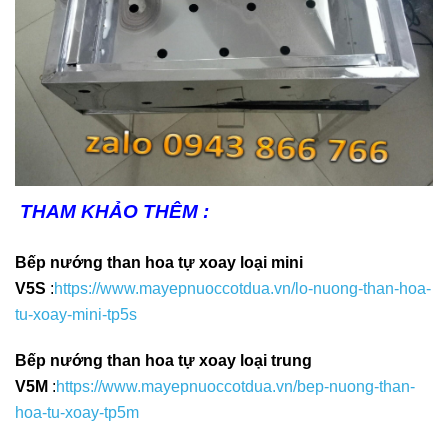
THAM KHẢO THÊM :
Bếp nướng than hoa tự xoay loại mini
V5S
:
https://www.mayepnuoccotdua.vn/lo-nuong-than-hoa-
tu-xoay-mini-tp5s
Bếp nướng than hoa tự xoay loại trung
V5M
:
https://www.mayepnuoccotdua.vn/bep-nuong-than-
hoa-tu-xoay-tp5m