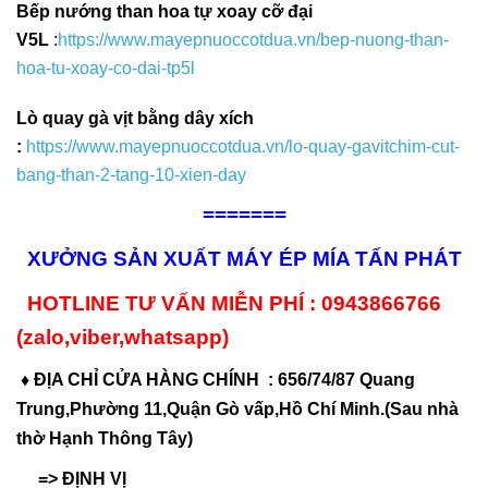
Bếp nướng than hoa tự xoay cỡ đại
V5L
:
https://www.mayepnuoccotdua.vn/bep-nuong-than-
hoa-tu-xoay-co-dai-tp5l
Lò quay gà vịt bằng dây xích
:
https://www.mayepnuoccotdua.vn/lo-quay-gavitchim-cut-
bang-than-2-tang-10-xien-day
=======
XƯỞNG SẢN XUẤT MÁY ÉP MÍA TẤN PHÁT
HOTLINE TƯ VẤN MIỄN PHÍ : 0943866766
(zalo,viber,whatsapp)
♦ ĐỊA CHỈ CỬA HÀNG CHÍNH : 656/74/87 Quang
Trung,Phường 11,Quận Gò vấp,Hồ Chí Minh.(Sau nhà
thờ Hạnh Thông Tây)
=> ĐỊNH VỊ