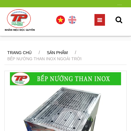
....
/
/
TRANG CHỦ
SẢN PHẨM
BẾP NƯỚNG THAN INOX NGOÀI TRỜI