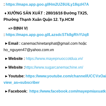
:
https://maps.app.goo.gl/Hm2UZ6UiLy18qzH7A
♦ XƯỞNG SẢN XUẤT : 280/16/16 Đường TX25,
Phường Thạnh Xuân Quận 12. Tp.HCM
=> ĐỊNH VỊ
:
https://maps.app.goo.gl/LazsdcSTk8gRhYUq8
►
Email :
canemachinetanphat@gmail.com hoặc
ho_nguyen47@yahoo.com.vn
►Website :
https://www.mayepnuoccotdua.vn/
►Website :
https://www.sugarcanemachine.vn/
►Youtube:
https://www.youtube.com/channel/UCCVxO
view_as=subscriber
►Facebook:
https://www.facebook.com/mayepmiaxuatk