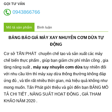
GỌI TƯ VẤN
0943866766
Mô tả sản phẩm
Bình luận
BẢNG BÁO GIÁ MÁY XAY NHUYỄN CƠM DỪA TỰ
ĐỘNG
Cơ sở TẤN PHÁT chuyên chế tạo và sản xuất các máy
chế biến thực phẩm , giúp bạn giảm chi phí nhân công , gia
tăng năng suất ,
máy xay nhuyễn cơm dừa
tuy nhiên đối
với nhu cầu lớn thì máy xay dừa thông thường không đáp
ứng đủ , và tốn rất nhiều thời gian, mà hiệu quả không như
mong muốn. Tấn Phát giới thiệu và gửi đến bạn BẢNG MÔ
TẢ CHI TIẾT , NĂNG SUẤT HOẠT ĐỘNG , GIÁ THAM
KHẢO NĂM 2020 .