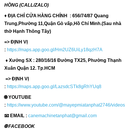
HỒNG (CALL/ZALO)
♦
ĐỊA CHỈ CỬA HÀNG CHÍNH : 656/74/87 Quang
Trung,Phường 11,Quận Gò vấp,Hồ Chí Minh.(Sau nhà
thờ Hạnh Thông Tây)
=> ĐỊNH VỊ
:
https://maps.app.goo.gl/Hm2UZ6UiLy18qzH7A
♦ Xưởng SX : 280/16/16 Đường TX25, Phường Thạnh
Xuân Quận 12. Tp.HCM
=> ĐỊNH VỊ
:
https://maps.app.goo.gl/LazsdcSTk8gRhYUq8
🌐 YOUTUBE
:
https://www.youtube.com/@mayepmiatanphat2746/videos
📧 EMAIL :
canemachinetanphat@gmail.com
🌐 FACEBOOK